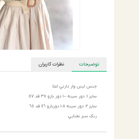
توضیحات
نظرات کاربران
جنس لينن وار دارتي اعلا
سايز ١: دور سينه ١٠٠ دور بازو ٣٨ قد ٥٧
سايز ٢: دور سينه ١٠٨ دوربازو ٤٦ قد ٦٥
رنگ سبز نعنايي