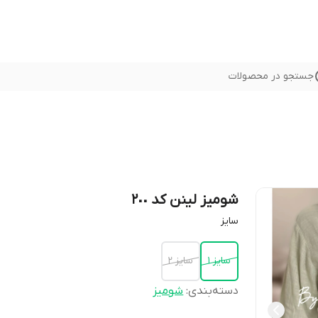
جستجو در محصولات
شومیز لینن کد ٢٠٠
سايز
سايز ١
سايز ٢
دسته‌بندی
:
شوميز