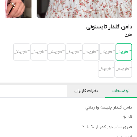
دامن گلدار تابستونی
طرح
طرح١
طرح٢
طرح٣
طرح ٤
طرح ٥
طرح ٦
طرح ٧
طرح ٨
طرح ٩
توضیحات
نظرات کاربران
دامن گلدار پليسه وا رداتي
قد ٩٠
فيرى سايز دور كمر از ٦٠ تا ١٢٠
آستر دارد