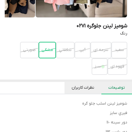
شومیز لینن جلوگره 0271
رنگ
سفيد
سرمه اى
آبى
شكلاتي
مشكى
صورتى
قهوه اى
سبز
توضیحات
نظرات کاربران
شوميز لينن اسلب جلو گره
فيري سايز
دور سينه ١١٠
دور باسن ١١٣