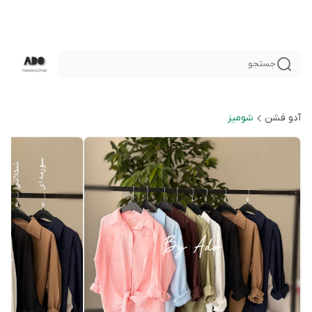
جستجو
آدو فشن
شوميز