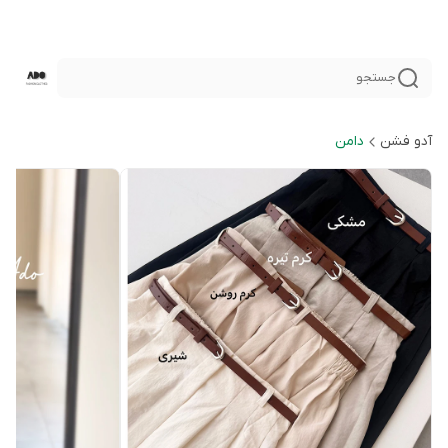
جستجو
آدو فشن
دامن