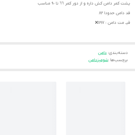
پشت كمر دامن كش داره و از دور كمر ٦٦ تا ٩٠ مناسب
قد دامن حدودا ٨٢
قيـ مت دامن : ١١٩٧❌
دسته‌بندی
:
دامن
برچسب‌ها :
شومیز
دامن