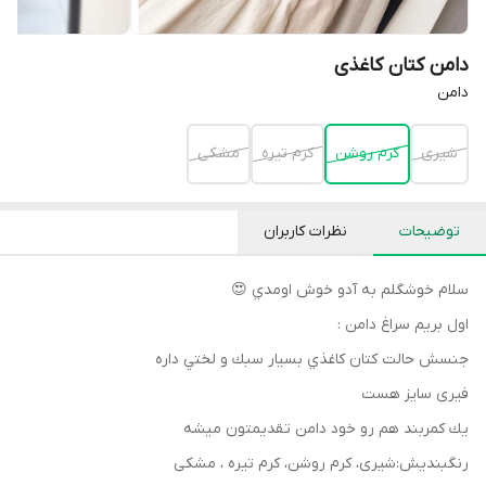
دامن کتان کاغذی
دامن
شيرى
كرم روشن
كرم تيره
مشكى
توضیحات
نظرات کاربران
سلام خوشگلم به آدو خوش اومدي 😍
اول بريم سراغ دامن :
جنسش حالت كتان كاغذي بسيار سبك و لختي داره
فيرى سايز هست
يك كمربند هم رو خود دامن تقديمتون ميشه
رنگبنديش:شيرى، كرم روشن، كرم تيره ، مشكى