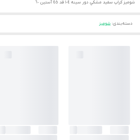
شوميز كراپ سفيد مشكي دور سينه ١٠٤ قد ٤٥ آستين ٦٠
دسته‌بندی
:
شوميز