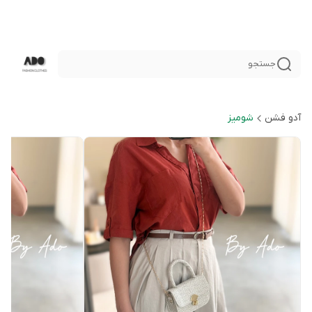
جستجو
آدو فشن
شوميز