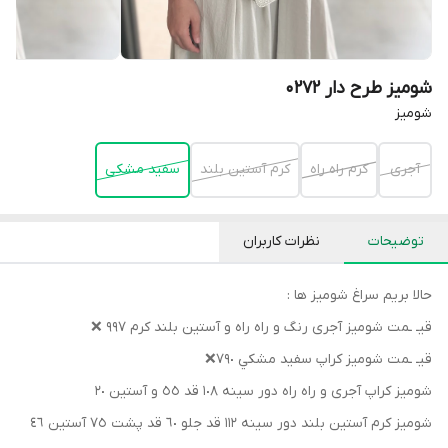
شومیز طرح دار 0272
شوميز
آجرى
كرم راه راه
كرم آستين بلند
سفيد مشكى
توضیحات
نظرات کاربران
حالا بريم سراغ شوميز ها :
قيـ ـمت شوميز آجرى رنگ و راه راه و آستين بلند كرم ٩٩٧ ❌
قيـ ـمت شوميز كراپ سفيد مشكي ٧٩٠❌
شوميز كراپ آجرى و راه راه دور سينه ١٠٨ قد ٥٥ و آستين ٢٠
شوميز كرم آستين بلند دور سينه ١١٢ قد جلو ٦٠ قد پشت ٧٥ آستين ٤٦