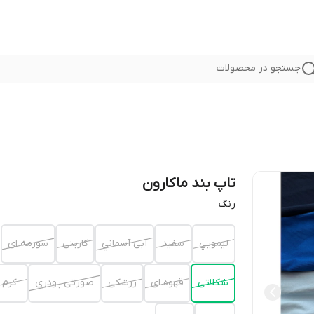
جستجو در محصولات
تاپ بند ماکارون
رنگ
ليمويي
سفيد
آبى آسماني
كاربنى
سورمه اى
شكلاتى
قهوه اى
زرشكى
صورتى پودرى
كرم