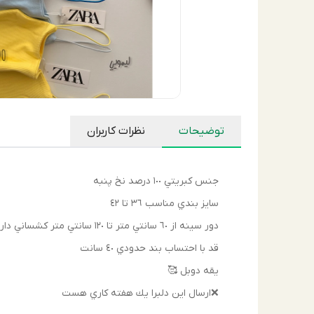
توضیحات
نظرات کاربران
جنس كبريتي ١٠٠ درصد نخ پنبه
سايز بندي مناسب ٣٦ تا ٤٢
دور سينه از ٦٠ سانتي متر تا ١٢٠ سانتي متر كشساني دارد
قد با احتساب بند حدودي ٤٠ سانت
يقه دوبل 🥰
❌ارسال اين دلبرا يك هفته كاري هست