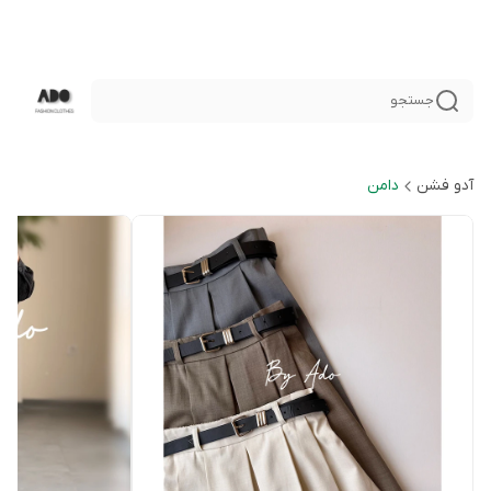
جستجو
آدو فشن
دامن