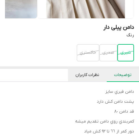
دامن پیلی دار
رنگ
شيرى
صدرى
خاكستري
توضیحات
نظرات کاربران
دامن فيري سايز
پشت دامن كش دارد
قد دامن ٨٠
كمربندي روي دامن تقديم ميشه
دور كمر از ٦٦ تا ٩٢ كش مياد