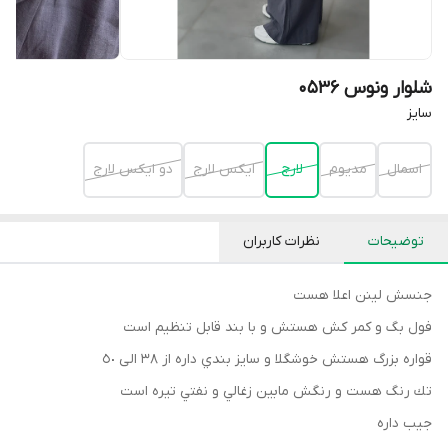
شلوار ونوس 0536
سايز
اسمال
مديوم
لارج
ايكس لارج
دو ايكس لارج
توضیحات
نظرات کاربران
جنسش لينن اعلا هست
فول بگ و كمر كش هستش و با بند قابل تنظيم است
قواره بزرگ هستش خوشگلا و سايز بندي داره از ٣٨ الى ٥٠
تك رنگ هست و رنگش مابين زغالي و نفتي تيره است
جيب داره