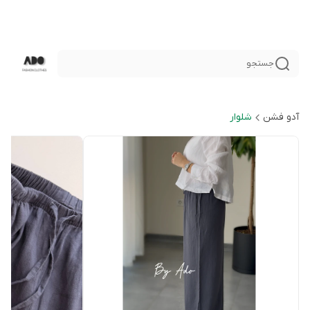
جستجو
آدو فشن
شلوار