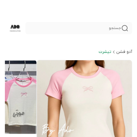
جستجو
آدو فشن
تيشرت