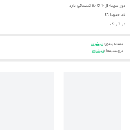
دور سينه از ٦٠ تا ١٤٠ كشساني دارد
قد حدودا ٤٦
در ٦ رنگ
دسته‌بندی
:
تيشرت
برچسب‌ها :
تیشرت