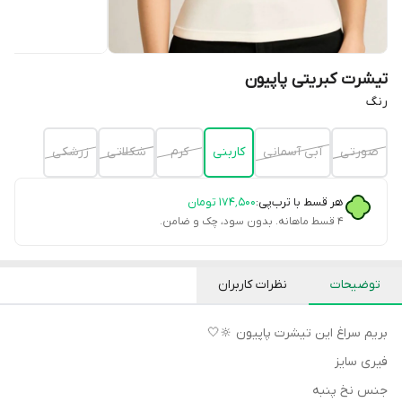
تیشرت کبریتی پاپیون
رنگ
صورتى
آبى آسمانى
كاربنى
كرم
شكلاتى
زرشكى
هر قسط با ترب‌پی:
۱۷۴٬۵۰۰
تومان
۴ قسط ماهانه. بدون سود، چک و ضامن.
توضیحات
نظرات کاربران
بريم سراغ اين تيشرت پاپيون 🔆🤍
فيرى سايز
جنس نخ پنبه