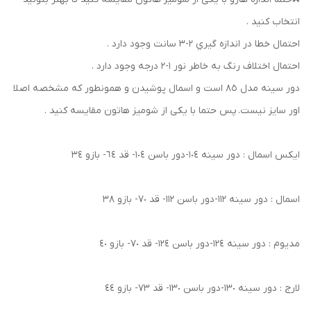
انتخاب كنيد .
احتمال خطا در اندازه گيري ٢-٣ سانت وجود دارد .
احتمال اختلاف رنگ به خاطر نور ١-٢ درجه وجود دارد .
دور سينه مدل ٨٥ است و اسمال پوشيدن و همونطور كه مشخصه اصلا
اور سايز نيست. پس حتما با يكى از شوميز هاتون مقايسه كنيد .
ايكس اسمال : دور سينه ١٠٤-دور باسن ١٠٤- قد ٦٤- بازو ٣٤
اسمال : دور سينه ١١٢-دور باسن ١١٢- قد ٧٠- بازو ٣٨
مديوم : دور سينه ١٢٤-دور باسن ١٢٤- قد ٧٠- بازو ٤٠
لارج : دور سينه ١٣٠-دور باسن ١٣٠- قد ٧٣- بازو ٤٤