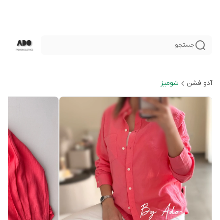
جستجو
آدو فشن
شوميز