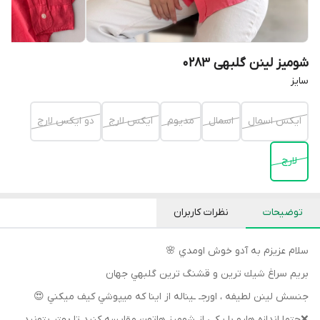
شومیز لینن گلبهی 0283
سايز
ايكس اسمال
اسمال
مديوم
ايكس لارج
دو ايكس لارج
لارج
توضیحات
نظرات کاربران
سلام عزيزم به آدو خوش اومدي 🌸
بريم سراغ شيك ترين و قشنگ ترين گلبهي جهان
جنسش لينن لطيفه ، اورجـ ـيناله از اينا كه ميپوشي كيف ميكني 😍
❌حتما اندازه هارو با يكى از شوميز هاتون مقايسه كنيد تا بهتر بتونيد