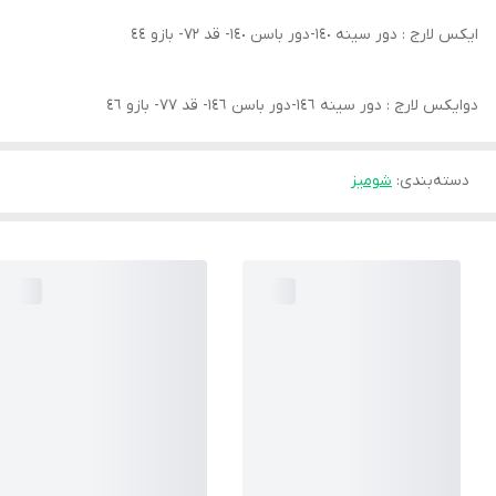
ايكس لارج : دور سينه ١٤٠-دور باسن ١٤٠- قد ٧٢- بازو ٤٤
دوايكس لارج : دور سينه ١٤٦-دور باسن ١٤٦- قد ٧٧- بازو ٤٦
دسته‌بندی
:
شوميز