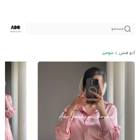
جستجو
آدو فشن
شوميز