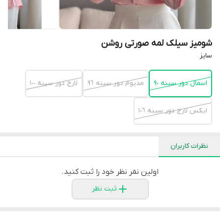
شومیز سیلک لمه صورتی روشن
سايز
اسمال دور سينه ٩٠
مديوم دور سينه ٩٦
لارج دور سينه ١٠٠
ايكس لارج دور سينه ١٠٦
نظرات کاربران
اولین نفر نظر خود را ثبت کنید.
ثبت نظر