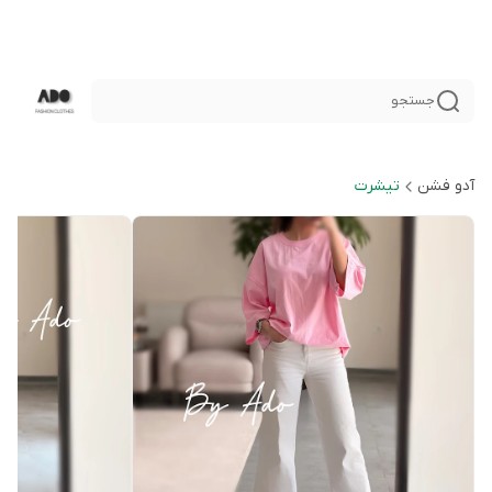
جستجو
آدو فشن
تيشرت