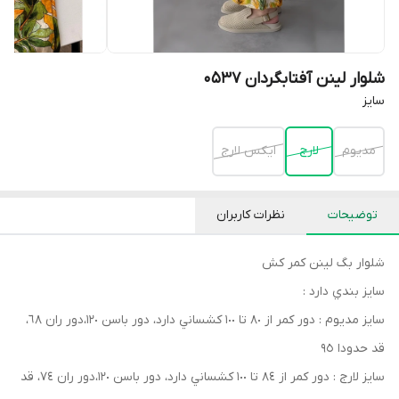
شلوار لینن آفتابگردان 0537
سايز
مديوم
لارج
ايكس لارج
توضیحات
نظرات کاربران
شلوار بگ لينن كمر كش
سايز بندي دارد :
سايز مديوم : دور كمر از ٨٠ تا ١٠٠ كشساني دارد، دور باسن ١٢٠،دور ران ٦٨،
قد حدودا ٩٥
سايز لارج : دور كمر از ٨٤ تا ١٠٠ كشساني دارد، دور باسن ١٢٠،دور ران ٧٤، قد