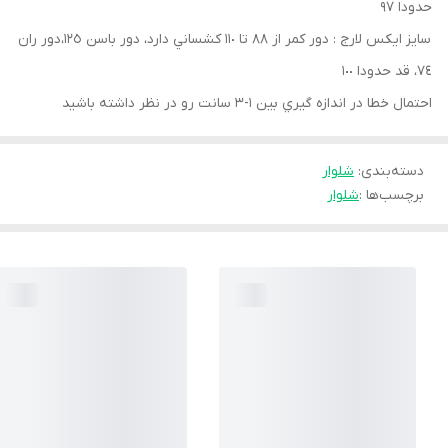
حدودا ٩٧
سايز ايكس لارج : دور كمر از ٨٨ تا ١١٠ كشساني دارد، دور باسن ١٢٥،دور ران
٧٤، قد حدودا ١٠٠
احتمال خطا در اندازه گيري بين ١-٣ سانت رو در نظر داشته باشيد
دسته‌بندی
:
شلوار
برچسب‌ها :
شلوار