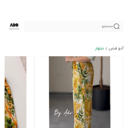
جستجو
آدو فشن
شلوار