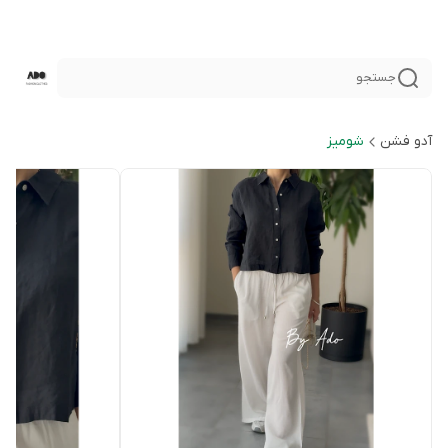
جستجو
آدو فشن
شوميز