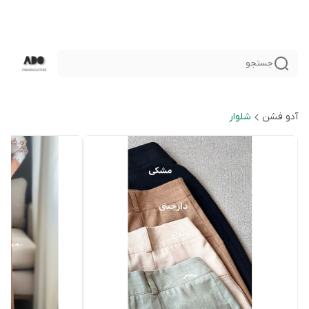
جستجو
آدو فشن
شلوار