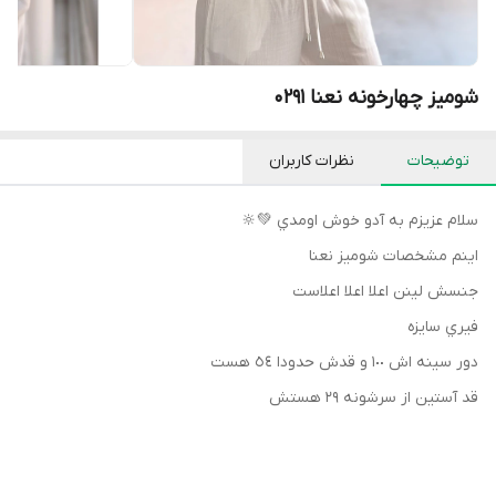
شومیز چهارخونه نعنا 0291
توضیحات
نظرات کاربران
سلام عزيزم به آدو خوش اومدي 💚🔆
اينم مشخصات شوميز نعنا
جنسش لينن اعلا اعلا اعلاست
فيري سايزه
دور سينه اش ١٠٠ و قدش حدودا ٥٤ هست
قد آستين از سرشونه ٢٩ هستش