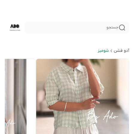
جستجو
آدو فشن
شوميز