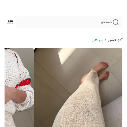
جستجو
آدو فشن
پيراهن