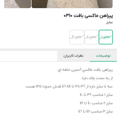
پیراهن ماکسی بافت 0310
سايز
سايز ١
سايز ٢
سايز ٣
توضیحات
نظرات کاربران
پيراهن بافت ماكسي آستين حلقه اي
از يه سمت چاك داره
سه تا سايز داره از ٣٦-٣٨ تا ٤٤-٤٦ قدش حدودا ١٣٥ هست
سايز ١ مناسب ٣٦ تا ٤٠
سايز ٢ مناسب ٤٠ تا ٤٢
سايز ٣ مناسب ٤٢ تا ٤٦