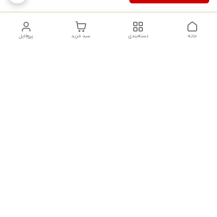
خانه
دسته‌بندی
سبد خرید
پروفایل
دسترسی سریع
تماس با ما
شکایات
درباره ما
قوانین و مقررات
سیاست حریم خصوصی