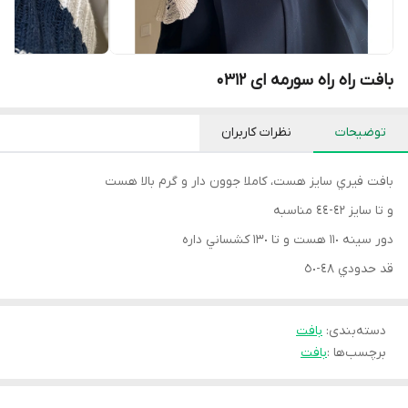
بافت راه راه سورمه ای 0312
توضیحات
نظرات کاربران
بافت فيري سايز هست، كاملا جوون دار و گرم بالا هست
و تا سايز ٤٢-٤٤ مناسبه
دور سينه ١١٠ هست و تا ١٣٠ كشساني داره
قد حدودي ٤٨-٥٠
دسته‌بندی
:
بافت
برچسب‌ها :
بافت