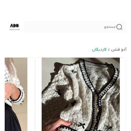
جستجو
آدو فشن
كارديگان