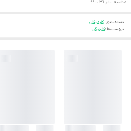
مناسبه سايز ٣٦ تا ٤٤
دسته‌بندی
:
كارديگان
برچسب‌ها :
کاردیگن