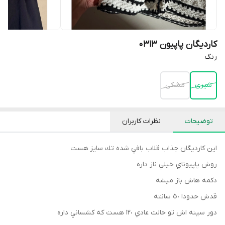
کاردیگان پاپیون 0313
رنگ
شيرى
مشكى
توضیحات
نظرات کاربران
اين كارديگان جذاب قلاب بافي شده تك سايز هست
روش پاپيوناي خيلي ناز داره
دكمه هاش باز ميشه
قدش حدودا ٥٠ سانته
دور سينه اش تو حالت عادي ١٢٠ هست كه كشساني داره