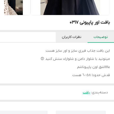
بافت اور پاپیونی 0317
توضیحات
نظرات کاربران
اين بافت جذاب فيري سايز و اور سايز هست
ميتونيد با شلوار دامن و شلوارك ستش كنيد 😍
عاااااشق اون پاپيوناشم
قدش حدودا ٥٨-٦٠ هست
دسته‌بندی
:
بافت