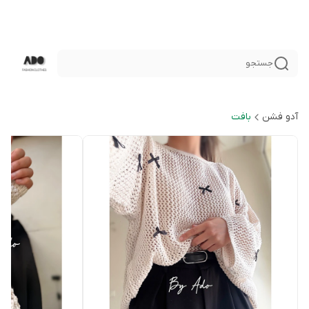
جستجو
آدو فشن
بافت