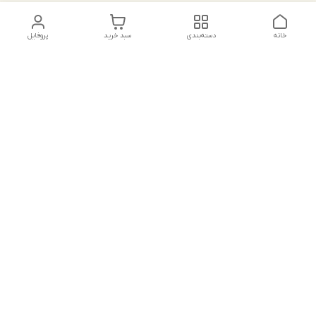
خانه
دسته‌بندی
سبد خرید
پروفایل
دسترسی سریع
تماس با ما
شکایات
درباره ما
قوانین و مقررات
سیاست حریم خصوصی
جهت پشتیبانی ، به واتساپ پیام دهید ✨