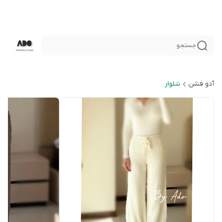
جستجو
آدو فشن
شلوار