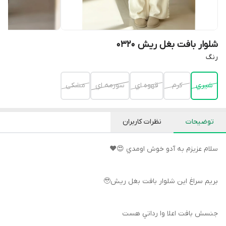
شلوار بافت بغل ریش 0320
رنگ
شيري
كرم
قهوه اي
سورمه اي
مشكى
توضیحات
نظرات کاربران
سلام عزيزم به آدو خوش اومدي 😍♥️
بريم سراغ اين شلوار بافت بغل ريش🥹
جنسش بافت اعلا وا رداتي هست