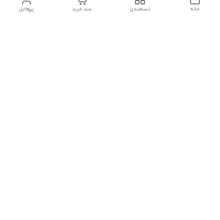
خانه
دسته‌بندی
سبد خرید
پروفایل
دسترسی سریع
تماس با ما
شکایات
درباره ما
قوانین و مقررات
سیاست حریم خصوصی
جهت پشتیبانی ، به واتساپ پیام دهید ✨
شماره تماس
09107683660