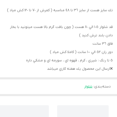
تك سايز هست از سايز ٣٦ تا ٤٨ مناسبه ( كمرش از ٧٠ تا ١٢٠ كش مياد )
قد شلوار ١٠٥ الي ١١٠ هست ( چون بافت گرم بالا هست ميتونيد با بخار
دادن بلند ترش كنيد )
فاق ٣٦ سانت
دور ران ٥٢ الي ١٠٠ سانت ( كاملا كش مياد )
٥ تا رنگ : شيري ، كرم ، قهوه اي ، سورمه اي و مشكي داره
❌ارسال اين محصول يك هفته كاري ميباشد
دسته‌بندی
:
شلوار