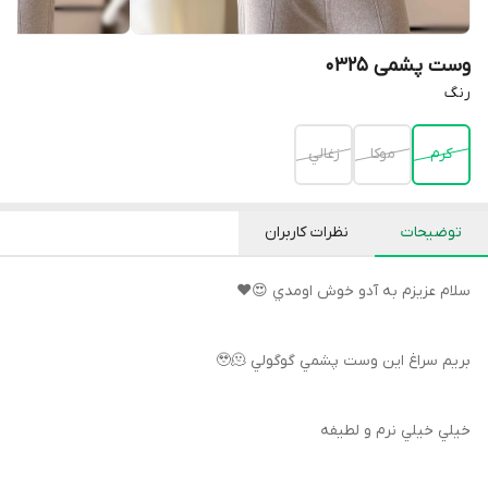
وست پشمی 0325
رنگ
كرم
موكا
زغالي
توضیحات
نظرات کاربران
سلام عزيزم به آدو خوش اومدي 😍♥️
بريم سراغ اين وست پشمي گوگولي 🥹🫠
خيلي خيلي نرم و لطيفه