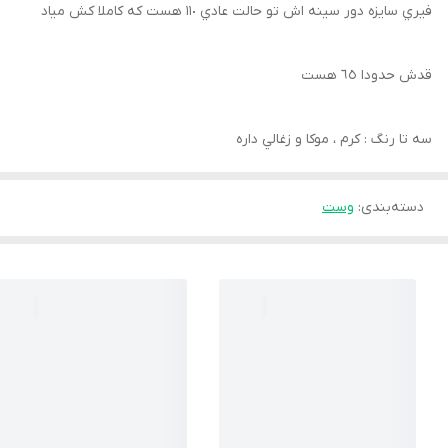
فيري سايزه دور سينه اش تو حالت عادي ١١٠ هست كه كاملا كش مياد
قدش حدودا ٦٥ هست
سه تا رنگ : كرم ، موكا و زغالي داره
دسته‌بندی
:
وست