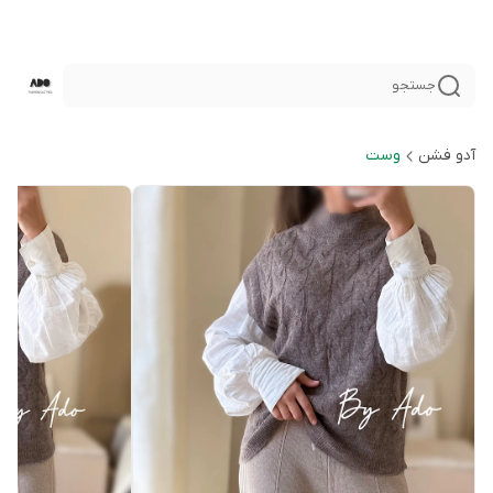
جستجو
آدو فشن
وست