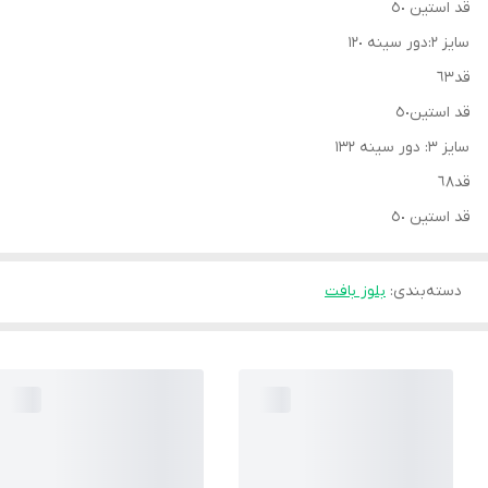
قد استين ٥٠
سايز ٢:دور سينه ١٢٠
قد٦٣
قد استين٥٠
سايز ٣: دور سينه ١٣٢
قد٦٨
قد استين ٥٠
دسته‌بندی
:
بلوز بافت