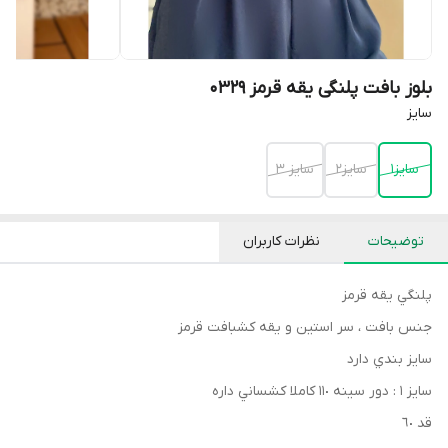
بلوز بافت پلنگی یقه قرمز 0329
سايز
سايز١
سايز٢
سايز ٣
توضیحات
نظرات کاربران
پلنگي يقه قرمز
جنس بافت ، سر استين و يقه كشبافت قرمز
سايز بندي دارد
سايز ١ : دور سينه ١١٠ كاملا كشساني داره
قد ٦٠