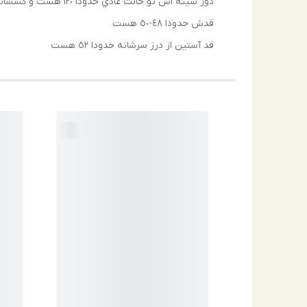
دور سينه اش تو حالت عادي حدودا ١٢٠ هست و كشساني هم داره
قدش حدودا ٤٨-٥٠ هست
قد آستين از درز سرشانه حدودا ٥٢ هست