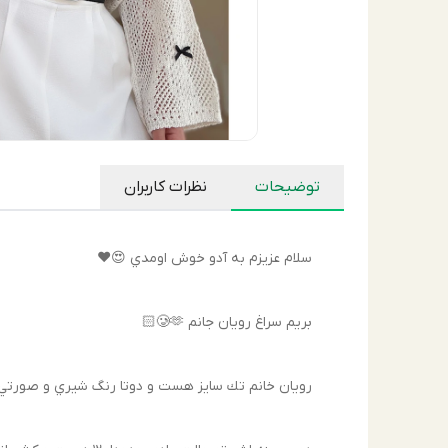
توضیحات
نظرات کاربران
سلام عزيزم به آدو خوش اومدي 😍♥️
بريم سراغ رويان جانم 🥲🫶🏻
رويان خانم تك سايز هست و دوتا رنگ شيري و صورتي 