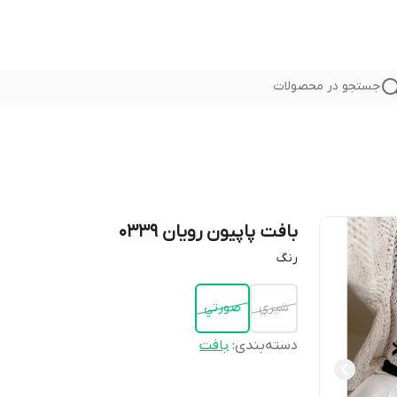
جستجو در محصولات
بافت پاپیون رویان 0339
رنگ
شيري
صورتي
دسته‌بندی
:
بافت