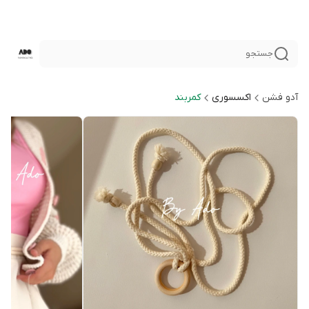
جستجو
آدو فشن
اكسسورى
كمربند