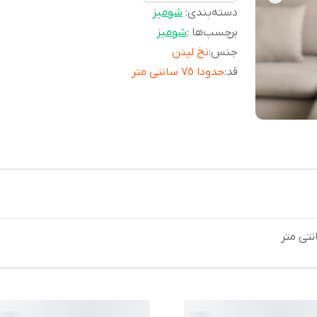
دسته‌بندی
:
شوميز
برچسب‌ها :
شومیز
جنس
:
نخ لينن
قد
:
حدودا ٧٥ سانتى متر