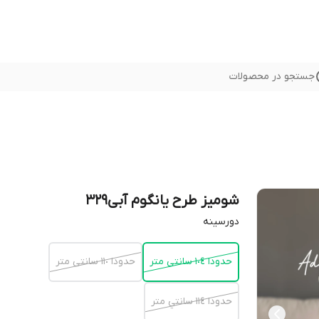
جستجو در محصولات
شومیز طرح یانگوم آبی٣٢٩
دورسينه
حدودا ١٠٤ سانتى متر
حدودا ١١٠ سانتى متر
حدودا ١١٤ سانتي متر