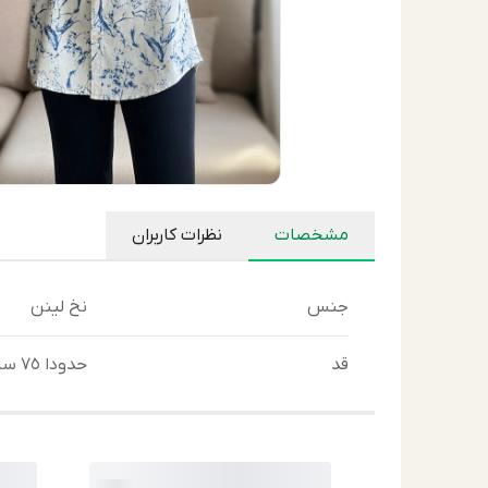
مشخصات
نظرات کاربران
جنس
نخ لينن
قد
حدودا ٧٥ سانتى متر