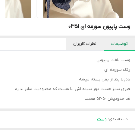
وست پاپیون سورمه ای 0351
توضیحات
نظرات کاربران
وست بافت پاپيوني
رنگ سورمه اي
بادوتا بند از بغل بسته ميشه
فيري سايز هست دور سينه اش ١٠٠ هست كه محدوديت سايز نداره
قد حدوديش ٥٠-٥٢ هست
دسته‌بندی
:
وست