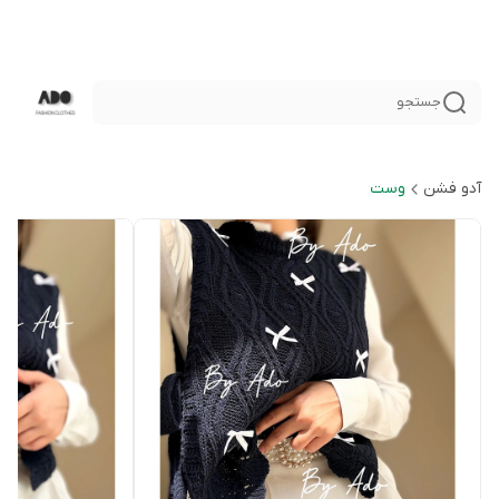
جستجو
آدو فشن
وست