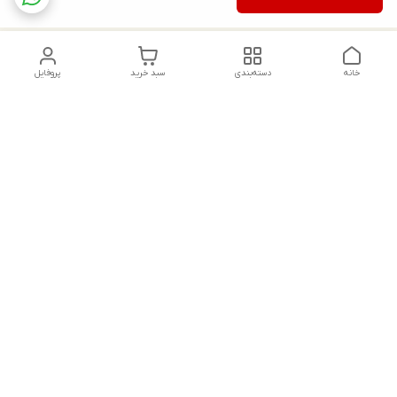
خانه
دسته‌بندی
سبد خرید
پروفایل
دسترسی سریع
تماس با ما
شکایات
درباره ما
قوانین و مقررات
سیاست حریم خصوصی