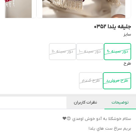
جلیقه یلدا 0352
سايز
دور سينه ٩٠
دور سينه ١٠٠
دور سينه ١١٠
طرح
طرح مرواريد
طرح گندم
توضیحات
نظرات کاربران
سلام خوشگلا به آدو خوش اومدي 😍♥️
بريم سراغ ست هاي يلدا