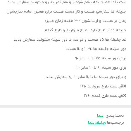
ست يلدا هم جليقه ، هم شوميز و هم كمربند رو ميتونيد سفارش بديد
جليقه ها سفارشي هست و كار دست هست براي همين آماده سازيشون
زمان بر هست و ارسالشون ٢-٣ هفته زمان ميبره
جليقه دو تا طرح داره : طرح مرواريد و طرح گندم
قد جليقه ها ٤٥ هست و تو سه تا دور سينه ميتونيد سفارش بديد
دور سينه جليقه ها ٩٠-١٠٠ و ١١٠ هست
براي دور سينه ٧٥ تا ٩٠ سايز ٩٠
براي دور سينه ٩٠ تا ١٠٠ سايز ١٠٠
و براي دور سينه ١٠٠ تا ١١٠ سايز ١١٠ رو سفارش بديد
❌قيـ ـمت طرح مرواريد ١٦٩٠
❌قيـ ـمت طرح گندم ١٧٩٠
دسته‌بندی
:
يلدا
برچسب‌ها :
جلیقه
یلدا