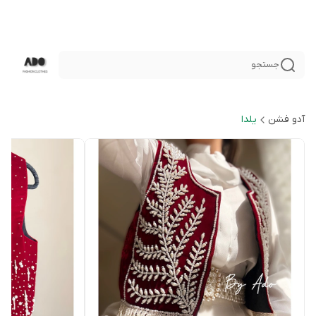
جستجو
آدو فشن
يلدا