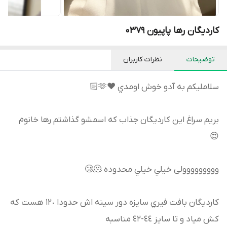
کاردیگان رها پاپیون 0379
توضیحات
نظرات کاربران
سلامليكم به آدو خوش اومدي ♥️🫶🏻
بريم سراغ اين كارديگان جذاب كه اسمشو گذاشتم رها خانوم
😍
ووووووووولى خيلي خيلي محدوده 🥲🫠
كارديگان بافت فيري سايزه دور سينه اش حدودا ١٢٠ هست كه
كش مياد و تا سايز ٤٤-٤٢ مناسبه