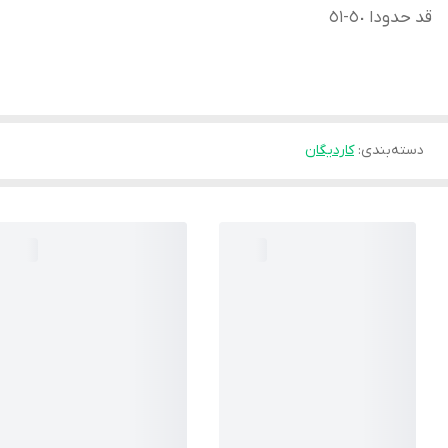
قد حدودا ٥٠-٥١
دسته‌بندی
:
كارديگان