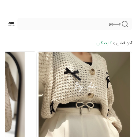
جستجو
آدو فشن
كارديگان