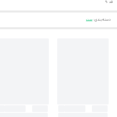
قد ٩٠
دسته‌بندی
:
ست