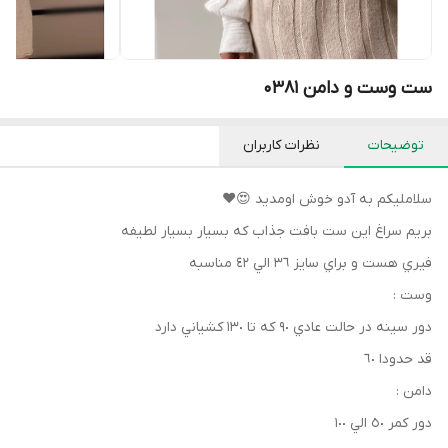
ست وست و دامن 0381
توضیحات
نظرات کاربران
سلامليكم به آدو خوش اومديد 😍❤️
بريم سراغ اين ست بافت جذاب كه بسيار بسيار لطيفه
فيري هست و براي سايز ٣٦ الي ٤٢ مناسبه
وست :
دور سينه در حالت عادي ٩٠ كه تا ١٣٠ كشياني دارد
قد حدودا ٦٠
دامن :
دور كمر ٥٠ الي ١٠٠