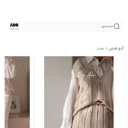
جستجو
آدو فشن
ست