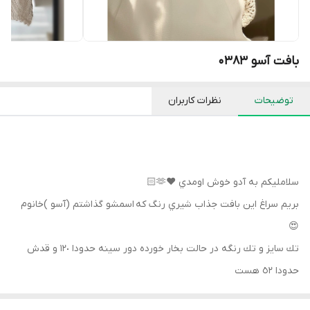
بافت آسو 0383
توضیحات
نظرات کاربران
سلامليكم به آدو خوش اومدي ♥️🫶🏻
بريم سراغ اين بافت جذاب شيري رنگ كه اسمشو گذاشتم (آسو )خانوم
😍
تك سايز و تك رنگه در حالت بخار خورده دور سينه حدودا ١٢٠ و قدش
حدودا ٥٢ هست