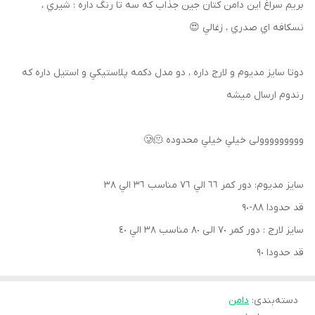
بريم سراغ اين دامن كتان جين جذاب كه سه تا رنگ داره : شيري ،
نسكافه اي صدري ، زغالي 😍
دوتا سايز مديوم و لارج داره ، دو مدل دكمه پلاستيكي و استيل داره كه
رندوم ارسال ميشه
ووووووووولى خيلي خيلي محدوده 🥲🫠
سايز مديوم: دور كمر ٦٦ الي ٧٦ مناسب ٣٦ الي ٣٨
قد حدودا ٨٨-٩٠
سايز لارج : دور كمر ٧٠ الى ٨٠ مناسب ٣٨ الي ٤٠
قد حدودا ٩٠
دسته‌بندی
:
دامن