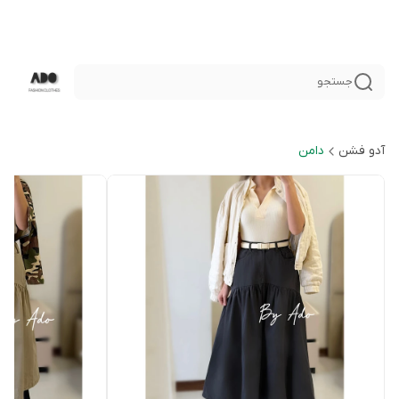
جستجو
آدو فشن
دامن