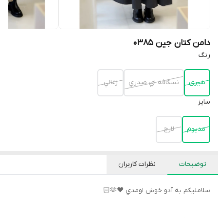
دامن کتان جین 0385
رنگ
شيرى
نسكافه اي صدري
زغالي
سايز
مديوم
لارج
توضیحات
نظرات کاربران
سلامليكم به آدو خوش اومدي ♥️🫶🏻