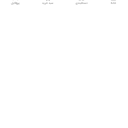
خانه
دسته‌بندی
سبد خرید
پروفایل
دسترسی سریع
تماس با ما
شکایات
درباره ما
قوانین و مقررات
سیاست حریم خصوصی
جهت پشتیبانی ، به واتساپ پیام دهید ✨
شماره تماس
09107683660