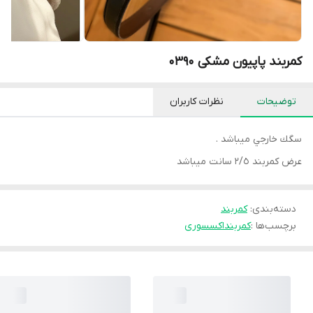
کمربند پاپیون مشکی 0390
توضیحات
نظرات کاربران
سگك خارجي ميباشد .
عرض كمربند ٢/٥ سانت ميباشد
دسته‌بندی
:
كمربند
برچسب‌ها :
کمربند
اکسسوری