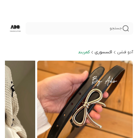
جستجو
آدو فشن
اكسسورى
كمربند