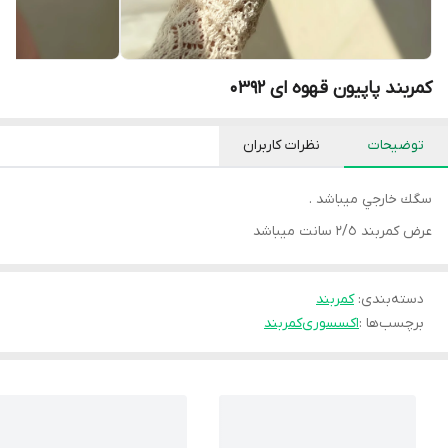
کمربند پاپیون قهوه ای 0392
توضیحات
نظرات کاربران
سگك خارجي ميباشد .
عرض كمربند ٢/٥ سانت ميباشد
دسته‌بندی
:
كمربند
برچسب‌ها :
اکسسوری
کمربند