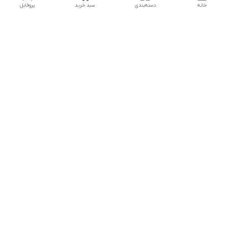
خانه
دسته‌بندی
سبد خرید
پروفایل
دسترسی سریع
تماس با ما
شکایات
درباره ما
قوانین و مقررات
سیاست حریم خصوصی
جهت پشتیبانی ، به واتساپ پیام دهید ✨
شماره تماس
09107683660