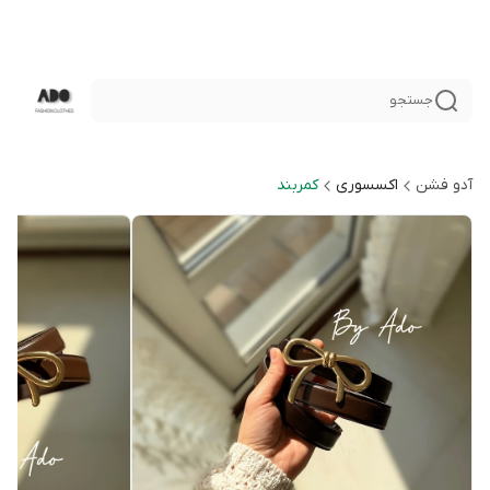
جستجو
آدو فشن
اكسسورى
كمربند