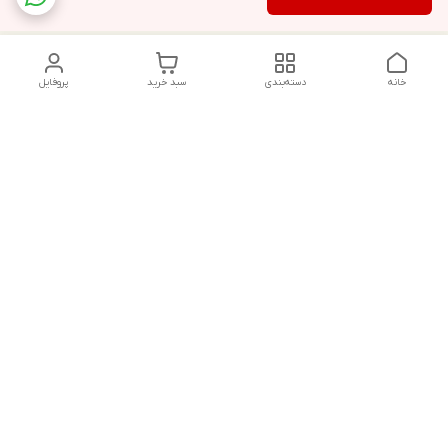
خانه
دسته‌بندی
سبد خرید
پروفایل
دسترسی سریع
تماس با ما
شکایات
درباره ما
قوانین و مقررات
سیاست حریم خصوصی