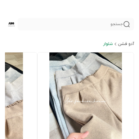
جستجو
آدو فشن
شلوار