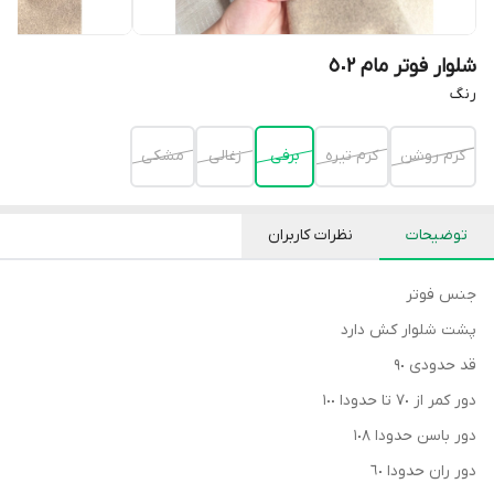
شلوار فوتر مام ٥٠٢
رنگ
كرم روشن
كرم تيره
برفى
زغالى
مشكى
توضیحات
نظرات کاربران
جنس فوتر
پشت شلوار كش دارد
قد حدودى ٩٠
دور كمر از ٧٠ تا حدودا ١٠٠
دور باسن حدودا ١٠٨
دور ران حدودا ٦٠