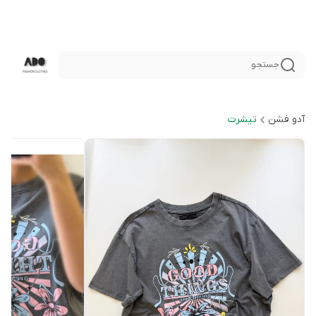
جستجو
آدو فشن
تيشرت