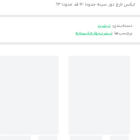
ايكس لارج دور سينه حدودا ١٢٠ قد حدودا ٦٣
دسته‌بندی
:
تيشرت
برچسب‌ها :
تيشرت
بهاره
تابستانه