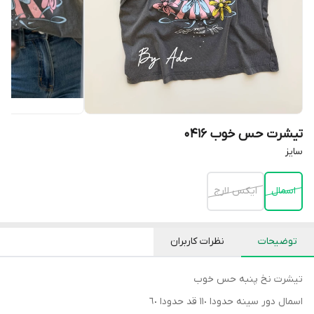
تيشرت حس خوب 0416
سايز
اسمال
ايكس لارج
توضیحات
نظرات کاربران
تيشرت نخ پنبه حس خوب
اسمال دور سينه حدودا ١١٠ قد حدودا ٦٠