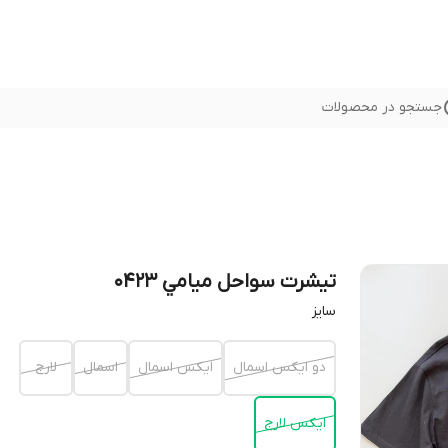
جستجو در محصولات
تيشرت سواحل ميامي 0423
سایز
دو ایکس اسمال
ایکس اسمال
اسمال
لارج
ایکس لارج