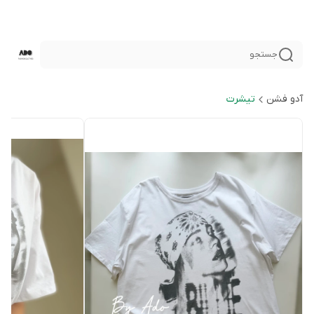
جستجو
آدو فشن
تيشرت