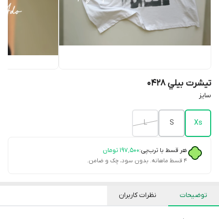
تيشرت بيلي 0428
سايز
L
S
Xs
هر قسط با ترب‌پی:
۱۹۷٬۵۰۰
تومان
۴ قسط ماهانه. بدون سود، چک و ضامن.
توضیحات
نظرات کاربران