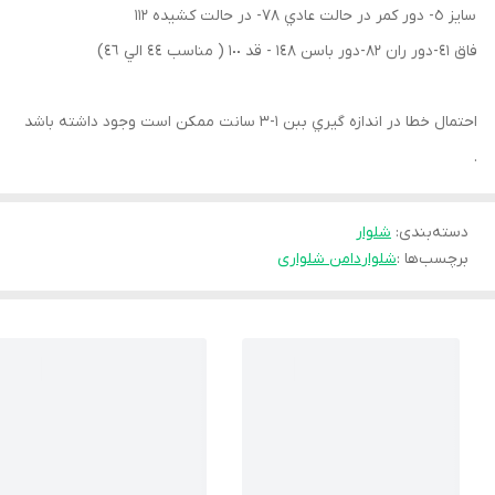
سايز ٥- دور كمر در حالت عادي ٧٨- در حالت كشيده ١١٢
فاق ٤١-دور ران ٨٢-دور باسن ١٤٨ - قد ١٠٠ ( مناسب ٤٤ الي ٤٦)
احتمال خطا در اندازه گيري ببن ١-٣ سانت ممكن است وجود داشته باشد
.
دسته‌بندی
:
شلوار
برچسب‌ها :
شلوار
دامن شلواری