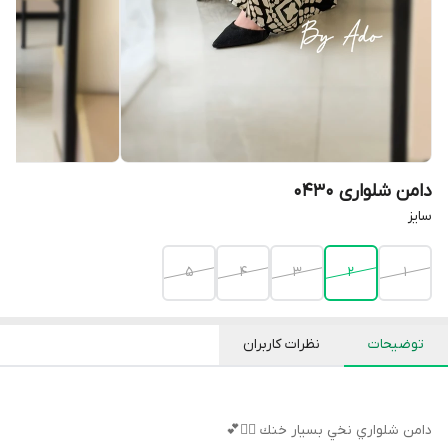
دامن شلواری 0430
سایز
۵
۴
۳
۲
۱
توضیحات
نظرات کاربران
دامن شلواري نخي بسيار خنك 🙂‍↔️💕