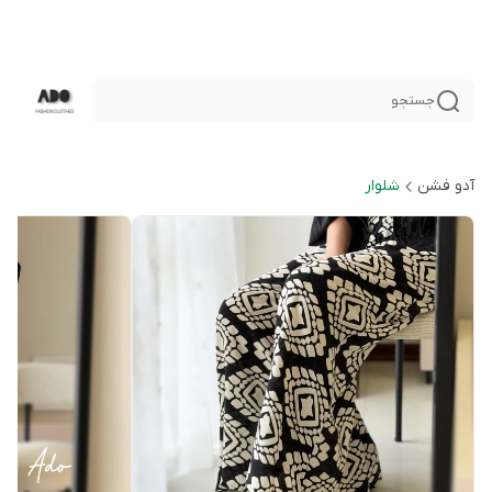
جستجو
آدو فشن
شلوار