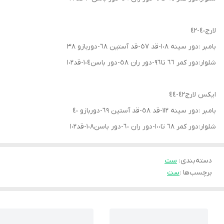
لارج٤٠-٤٢
بامبر :دور سينه ١٠٨-قد ٥٧-قد آستين ٦٨-دوربازو ٣٨
شلوار:دور كمر ٦٦ تا٩٦-دور ران ٥٨-دور باسن١٠٤-قد١٠٢
ايكس لارج٤٢-٤٤
بامبر :دور سينه ١١٢-قد ٥٨-قد آستين ٦٩-دوربازو ٤٠
شلوار:دور كمر ٦٨ تا١٠٠-دور ران ٦٠-دور باسن١٠٨-قد١٠٢
دسته‌بندی
:
ست
برچسب‌ها :
ست