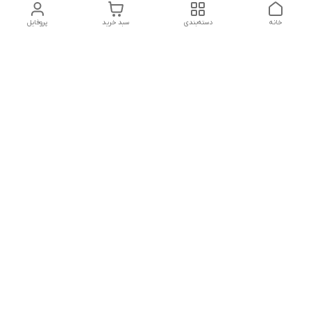
خانه
دسته‌بندی
سبد خرید
پروفایل
دسترسی سریع
تماس با ما
شکایات
درباره ما
قوانین و مقررات
سیاست حریم خصوصی
جهت پشتیبانی ، به واتساپ پیام دهید ✨
شماره تماس
09107683660