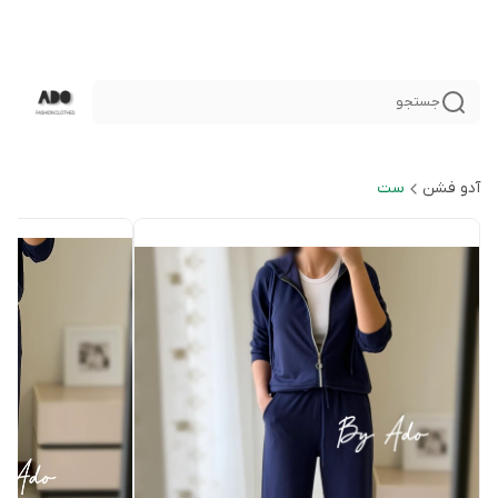
جستجو
آدو فشن
ست