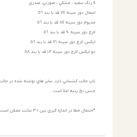
٤ رنگ سفيد ، مشكي ، صورتي، صدري
اسمال دور سينه ٧٤ قد با بند ٥٦
مديوم دور سينه ٨٤ قد با بند ٥٦
لارج دور سينه ٩٠ قد با بند ٥٦
ايكس لارج دور سينه ٩٦ قد با بند ٥٦
دو ايكس لارج دور سينه ١٠٢ قد با بند ٥٨
تاپ حالت كشساني دارد، سايز هاي نوشته شده در حال
جنس نخ پنبه اعلا است .
*احتمال خطا در اندازه گيري بين ١-٣ سانت ممكن است وجود داشته باشد .