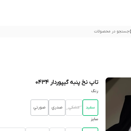
جستجو در محصولات
تاپ نخ پنبه گيپوردار 0434
رنگ
سفيد
مشكي
صدري
صورتي
سايز