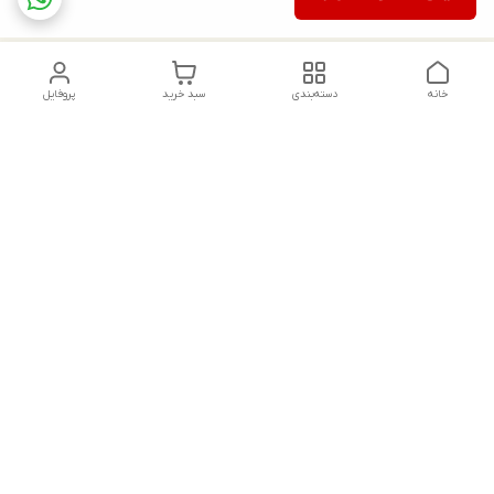
خانه
دسته‌بندی
سبد خرید
پروفایل
دسترسی سریع
تماس با ما
شکایات
درباره ما
قوانین و مقررات
سیاست حریم خصوصی
جهت پشتیبانی ، به واتساپ پیام دهید ✨