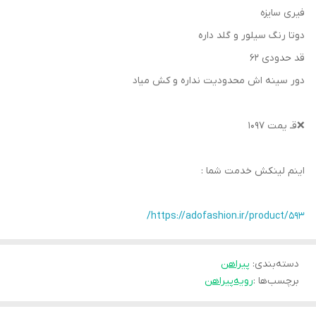
فیری سایزه
دوتا رنگ سیلور و گلد داره
قد حدودی ۶۲
دور سینه اش محدودیت نداره و کش میاد
❌قـ یمت ۱۰۹۷
اینم لینکش خدمت شما :
https://adofashion.ir/product/593/
دسته‌بندی
:
پیراهن
برچسب‌ها :
رویه
پیراهن