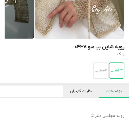
رویه شاین بیـ سو 0438
رنگ
گلد
سیلور
توضیحات
نظرات کاربران
رویه مجلسی دلبر😍