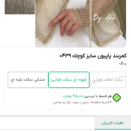
كمربند پاپيون سايز كوچك 0439
رنگ
سفيد سگك طلايي
قهوه اي سگك طلايي
مشكي سگك نقره اي
هر قسط با ترب‌پی:
۴۵٬۰۰۰
تومان
۴ قسط ماهانه. بدون سود، چک و ضامن.
نظرات کاربران