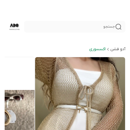
جستجو
آدو فشن
اكسسورى