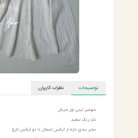
توضیحات
نظرات کاربران
شوميز لينن اور.جينال
تك رنگ سفيد
سايز بندي داره از ايكس اسمال تا دو ايكس لارج