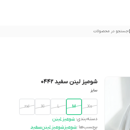
جستجو در محصولات
شومیز لینن سفید 0442
سایز
2xl
Xl
L
M
Xs
دسته‌بندی
:
شومیز لینن
برچسب‌ها :
شوميز
شومیز لینن
سفید