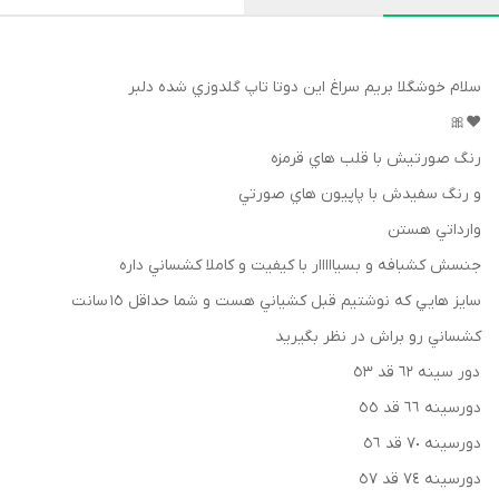
سلام خوشگلا بريم سراغ اين دوتا تاپ گلدوزي شده دلبر
♥️🎀
رنگ صورتيش با قلب هاي قرمزه
و رنگ سفيدش با پاپيون هاي صورتي
وارداتي هستن
جنسش كشبافه و بسيااااار با كيفيت و كاملا كشساني داره
سايز هايي كه نوشتيم قبل كشياني هست و شما حداقل ١٥ سانت
كشساني رو براش در نظر بگيريد
دور سينه ٦٢ قد ٥٣
دورسينه ٦٦ قد ٥٥
دورسينه ٧٠ قد ٥٦
دورسينه ٧٤ قد ٥٧