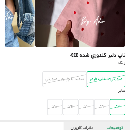
تاپ دلبر گلدوزي شده ٠٤٤٤
رنگ
صورتي با قلب قرمز
سفيد با پاپيون صورتي
سايز
٧٨
٧٤
٧٠
٦٦
٦٢
توضیحات
نظرات کاربران