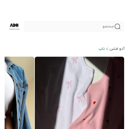
جستجو
آدو فشن
تاپ