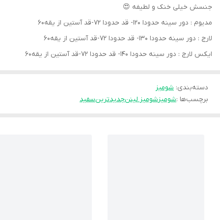
جنسش خیلی خنک و لطیفه 😍
مدیوم : دور سینه حدودا ۱۲۰- قد حدودا ۷۲-قد آستین از یقه۶۰
لارج : دور سینه حدودا ۱۳۰- قد حدودا ۷۲-قد آستین از یقه۶۰
ایکس لارج : دور سینه حدودا ۱۴۰- قد حدودا ۷۲-قد آستین از یقه۶۰
دسته‌بندی
:
شومیز
برچسب‌ها :
شومیز
شومیز لینن
جديدترين
سفید