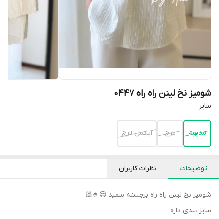
شومیز نخ لینن راه راه 0447
سایز
مدیوم
لارج
ایکس لارج
توضیحات
نظرات کاربران
شومیز نخ لینن راه راه برجسته سفید 😌🤌🏻
سایز بندی داره