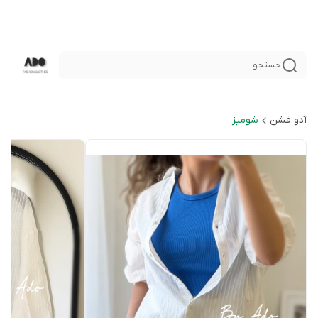
جستجو
آدو فشن
شومیز