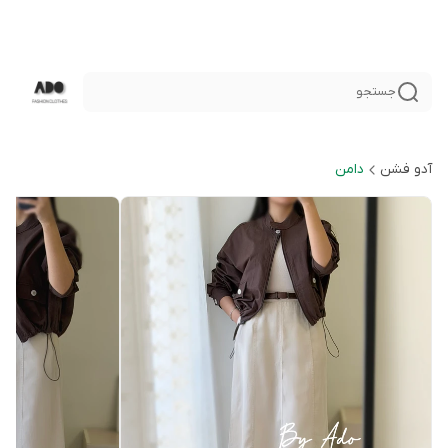
جستجو
آدو فشن
دامن