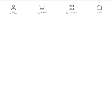
خانه
دسته‌بندی
سبد خرید
پروفایل
دسترسی سریع
تماس با ما
شکایات
درباره ما
قوانین و مقررات
سیاست حریم خصوصی
جهت پشتیبانی ، به واتساپ پیام دهید ✨