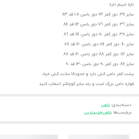
تازه جيبم داره
سايز ٣٤: دور كمر ٧٢-دور باسن ١٠٨ قد ٨٣
سايز ٣٦: دور كمر ٧٦-دور باسن ١١٢ قد ٨٤
سايز ٣٨: دور كمر ٨٠-دور باسن ١١٤ قد ٨٦
سايز ٤٠: دور كمر ٨٤-دور باسن ١٢٠ قد ٨٧
سايز ٤٢: دور كمر ٨٨-دور باسن ١٢٠ قد ٨٧
سايز ٤٤: دور كمر ٩٠-دور باسن ١٣٠ قد ٩٠
پشت كمر دامن كش دارد و حدود١٥ سانت كش مياد
قواره دامن بزرگ است و يك سايز كوچكتر انتخاب كنيد
دسته‌بندی
:
دامن
برچسب‌ها :
دامن
جديدترين