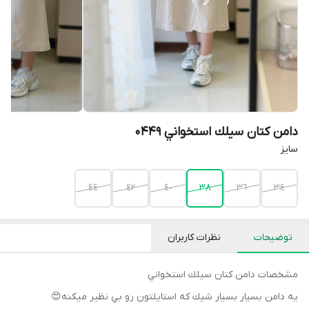
دامن كتان سيلك استخواني 0449
سايز
٤٤
٤٢
٤٠
٣٨
٣٦
٣٤
توضیحات
نظرات کاربران
مشخصات دامن كتان سيلك استخواني
يه دامن بسيار بسيار شيك كه استايلتون رو بي نظير ميكنه😍