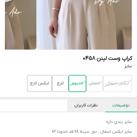
كراپ وست لينن 0458
سايز
ايكس اسمال
اسمال
مديوم
لارج
ايكس لارج
توضیحات
نظرات کاربران
سايز بندي داره
سايز ايكس اسمال : دور سينه ٩٨،قد حدودا ٤٢