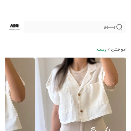
جستجو
آدو فشن
وست