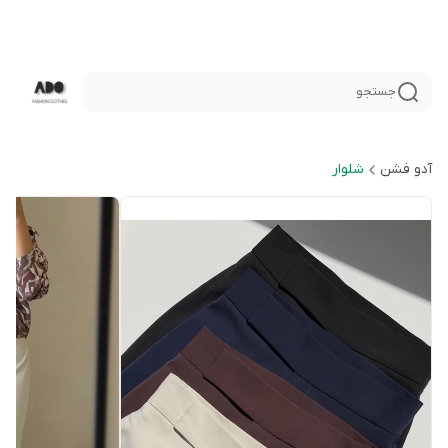
جستجو
آدو فشن
شلوار