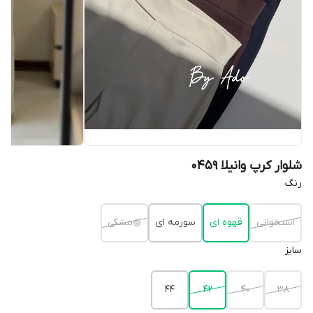
شلوار کرپ وانیلا 0459
رنگ
استخوانی
قهوه ای
سورمه ای
مشکی
سایز
۴۴
۴۲
۴۰
۳۸